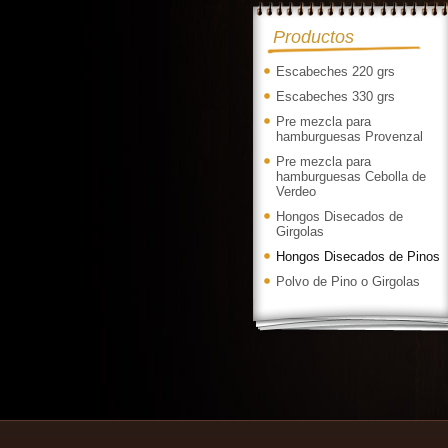
Productos
Escabeches 220 grs
Escabeches 330 grs
Pre mezcla para
hamburguesas Provenzal
Pre mezcla para
hamburguesas Cebolla de
Verdeo
Hongos Disecados de
Girgolas
Hongos Disecados de Pinos
Polvo de Pino o Girgolas