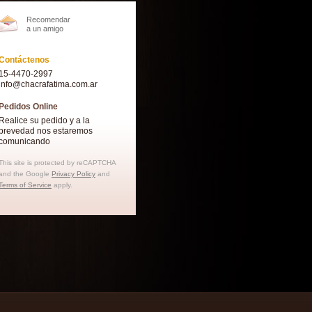
Recomendar
a un amigo
Contáctenos
15-4470-2997
info@chacrafatima.com.ar
Pedidos Online
Realice su pedido y a la
brevedad nos estaremos
comunicando
This site is protected by reCAPTCHA
and the Google
Privacy Policy
and
Terms of Service
apply.